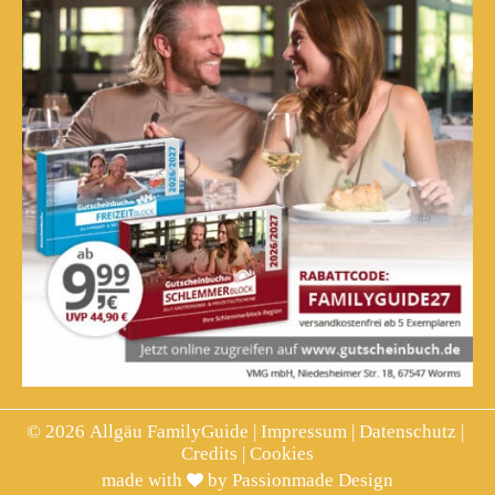
© 2026
Allgäu FamilyGuide
|
Impressum
|
Datenschutz
|
Credits
|
Cookies
made with
by
Passionmade Design